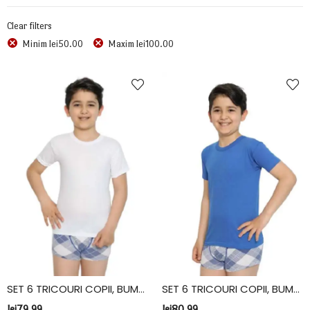
Clear filters
Minim
lei
50.00
Maxim
lei
100.00
SET 6 TRICOURI COPII, BUMBAC, FIDAN, ALB
SET 6 TRICOURI COPII, BUMBAC, FIDAN, ALBASTRU
lei
79.99
lei
80.99