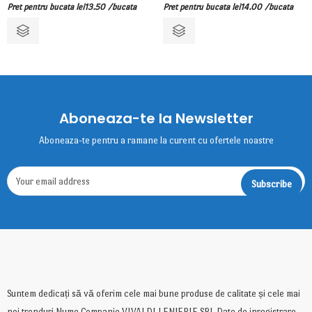
Pret pentru bucata
lei
14.00
/bucata
Pret pentru bucata
lei
13.50
/bucata
Aboneaza-te la Newsletter
Aboneaza-te pentru a ramane la curent cu ofertele noastre
Suntem dedicați să vă oferim cele mai bune produse de calitate și cele mai
noi trenduri Nume Companie VIVALDI LENJERIE SRL Date de inregistrare