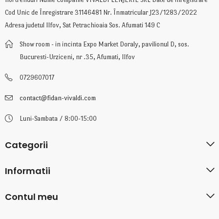
Cod Unic de Înregistrare 31146481 Nr. Înmatricular J23/1283/2022
Adresa judetul Ilfov, Sat Petrachioaia Sos. Afumati 149 C
Show room - in incinta Expo Market Doraly, pavilionul D, sos.
Bucuresti-Urziceni, nr .35, Afumati, Ilfov
0729607017
contact@fidan-vivaldi.com
Luni-Sambata / 8:00-15:00
Categorii
Informatii
Contul meu