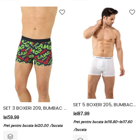
SET 5 BOXERI 205, BUMBAC ELASTAN, VIVALDI, ALB
SET 3 BOXERI 209, BUMBAC ELASTAN, VIVALDI
lei
87.99
lei
59.99
–
Pret pentru bucata
lei
16.80
lei
17.60
Pret pentru bucata
lei
20.00
/bucata
/bucata