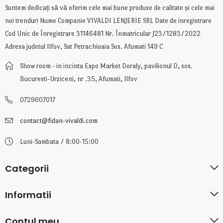
Suntem dedicați să vă oferim cele mai bune produse de calitate și cele mai
noi trenduri Nume Companie VIVALDI LENJERIE SRL Date de inregistrare
Cod Unic de Înregistrare 31146481 Nr. Înmatricular J23/1283/2022
Adresa judetul Ilfov, Sat Petrachioaia Sos. Afumati 149 C
Show room - in incinta Expo Market Doraly, pavilionul D, sos.
Bucuresti-Urziceni, nr .35, Afumati, Ilfov
0729607017
contact@fidan-vivaldi.com
Luni-Sambata / 8:00-15:00
Categorii
Informatii
Contul meu