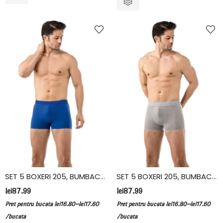
SET 5 BOXERI 205, BUMBAC ELASTAN, VIVALDI, ALBASTRU
SET 5 BOXERI 205, BUMBAC ELASTAN, VIVALDI, GRI
lei
87.99
lei
87.99
–
–
Pret pentru bucata
lei
16.80
lei
17.60
Pret pentru bucata
lei
16.80
lei
17.60
/bucata
/bucata