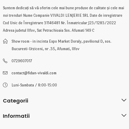
Suntem dedicați să vă oferim cele mai bune produse de calitate și cele mai
noi trenduri Nume Companie VIVALDI LENJERIE SRL Date de inregistrare
Cod Unic de Înregistrare 31146481 Nr. Înmatricular J23/1283/2022
Adresa judetul Ilfov, Sat Petrachioaia Sos. Afumati 149 C
Show room - in incinta Expo Market Doraly, pavilionul D, sos.
Bucuresti-Urziceni, nr .35, Afumati, Ilfov
0729607017
contact@fidan-vivaldi.com
Luni-Sambata / 8:00-15:00
Categorii
Informatii