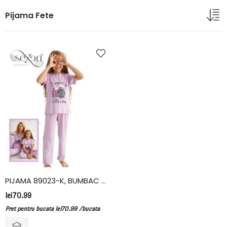
Pijama Fete
PIJAMA 89023-K, BUMBAC LYCRA, SEXEN
lei
70.99
Pret pentru bucata
lei
70.99
/bucata