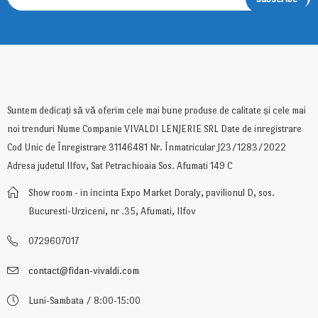
Suntem dedicați să vă oferim cele mai bune produse de calitate și cele mai
noi trenduri Nume Companie VIVALDI LENJERIE SRL Date de inregistrare
Cod Unic de Înregistrare 31146481 Nr. Înmatricular J23/1283/2022
Adresa judetul Ilfov, Sat Petrachioaia Sos. Afumati 149 C
Show room - in incinta Expo Market Doraly, pavilionul D, sos.
Bucuresti-Urziceni, nr .35, Afumati, Ilfov
0729607017
contact@fidan-vivaldi.com
Luni-Sambata / 8:00-15:00