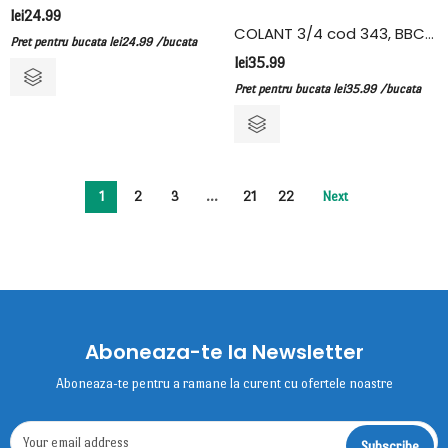
lei
24.99
COLANT 3/4 cod 343, BBC-ELASTAN, VIVALDI, ANIMAL PRINT
Pret pentru bucata
lei
24.99
/bucata
lei
35.99
Pret pentru bucata
lei
35.99
/bucata
1
2
3
…
21
22
Next
Aboneaza-te la Newsletter
Aboneaza-te pentru a ramane la curent cu ofertele noastre