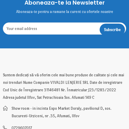
Aboneaza-te la Newsletter
Aboneaza-te pentru a ramane la curent cu ofertele noastre
Suntem dedicați să vă oferim cele mai bune produse de calitate și cele mai
noi trenduri Nume Companie VIVALDI LENJERIE SRL Date de inregistrare
Cod Unic de Înregistrare 31146481 Nr. Înmatricular J23/1283/2022
Adresa judetul Ilfov, Sat Petrachioaia Sos. Afumati 149 C
Show room - in incinta Expo Market Doraly, pavilionul D, sos.
Bucuresti-Urziceni, nr .35, Afumati, Ilfov
0729607017