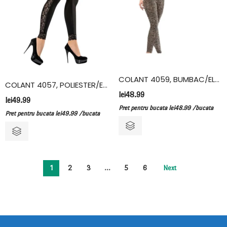
COLANT 4059, BUMBAC/ELASTAN, KOTA, ANIMAL PRINT
COLANT 4057, POLIESTER/ELASTAN, KOTA
lei
48.99
lei
49.99
Pret pentru bucata
lei
48.99
/bucata
Pret pentru bucata
lei
49.99
/bucata
1
2
3
…
5
6
Next