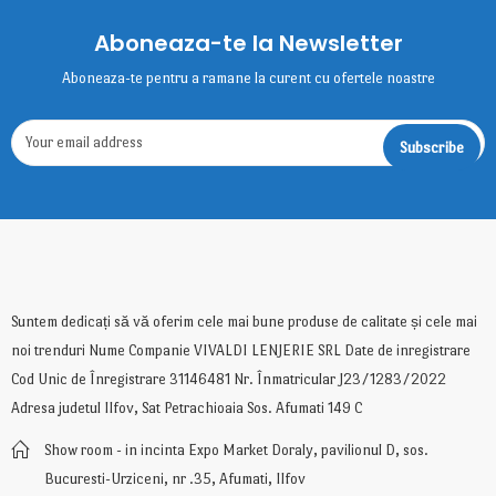
Aboneaza-te la Newsletter
Aboneaza-te pentru a ramane la curent cu ofertele noastre
Suntem dedicați să vă oferim cele mai bune produse de calitate și cele mai
noi trenduri Nume Companie VIVALDI LENJERIE SRL Date de inregistrare
Cod Unic de Înregistrare 31146481 Nr. Înmatricular J23/1283/2022
Adresa judetul Ilfov, Sat Petrachioaia Sos. Afumati 149 C
Show room - in incinta Expo Market Doraly, pavilionul D, sos.
Bucuresti-Urziceni, nr .35, Afumati, Ilfov