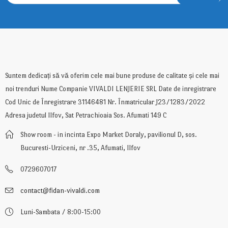
Suntem dedicați să vă oferim cele mai bune produse de calitate și cele mai
noi trenduri Nume Companie VIVALDI LENJERIE SRL Date de inregistrare
Cod Unic de Înregistrare 31146481 Nr. Înmatricular J23/1283/2022
Adresa judetul Ilfov, Sat Petrachioaia Sos. Afumati 149 C
Show room - in incinta Expo Market Doraly, pavilionul D, sos.
Bucuresti-Urziceni, nr .35, Afumati, Ilfov
0729607017
contact@fidan-vivaldi.com
Luni-Sambata / 8:00-15:00