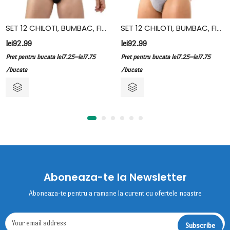
SET 12 CHILOTI, BUMBAC, FIDAN, NEGRU
SET 12 CHILOTI, BUMBAC, FIDAN, GRI
lei
92.99
lei
92.99
–
–
Pret pentru bucata
lei
7.25
lei
7.75
Pret pentru bucata
lei
7.25
lei
7.75
/bucata
/bucata
Aboneaza-te la Newsletter
Aboneaza-te pentru a ramane la curent cu ofertele noastre