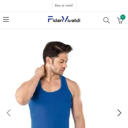
Bine ai venit!
0