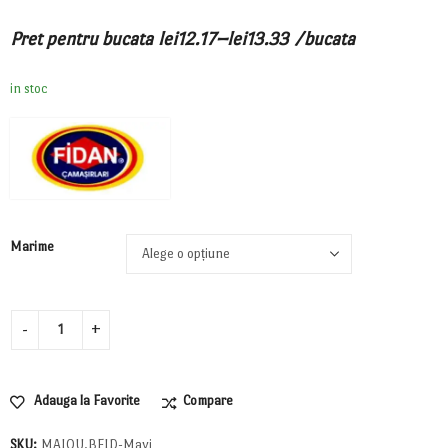
–
Pret pentru bucata
lei
12.17
lei
13.33
/bucata
in stoc
Marime
Adauga la Favorite
Compare
SKU:
MAIOU.BFID-Mavi