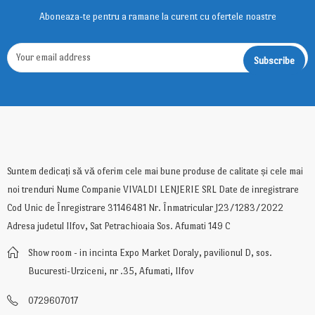
Aboneaza-te pentru a ramane la curent cu ofertele noastre
Suntem dedicați să vă oferim cele mai bune produse de calitate și cele mai
noi trenduri Nume Companie VIVALDI LENJERIE SRL Date de inregistrare
Cod Unic de Înregistrare 31146481 Nr. Înmatricular J23/1283/2022
Adresa judetul Ilfov, Sat Petrachioaia Sos. Afumati 149 C
Show room - in incinta Expo Market Doraly, pavilionul D, sos.
Bucuresti-Urziceni, nr .35, Afumati, Ilfov
0729607017