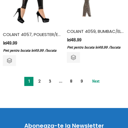
COLANT 4059, BUMBAC/ELASTAN, KOTA, ANIMAL PRINT
COLANT 4057, POLIESTER/ELASTAN, KOTA
lei
48.99
lei
49.99
Pret pentru bucata
lei
48.99
/bucata
Pret pentru bucata
lei
49.99
/bucata
1
2
3
…
8
9
Next
Aboneaza-te la Newsletter