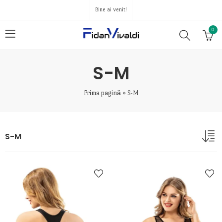
Bine ai venit!
0
S-M
Prima pagină
»
S-M
S-M