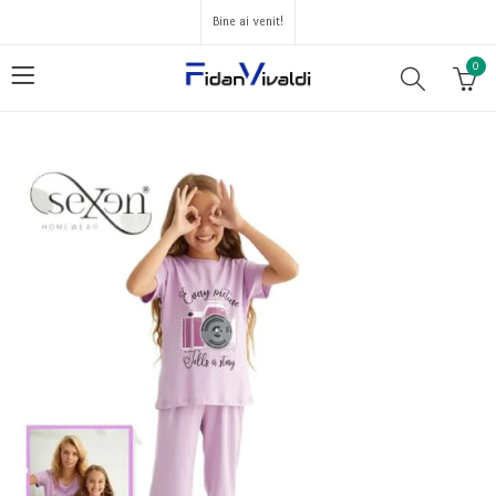
Bine ai venit!
0