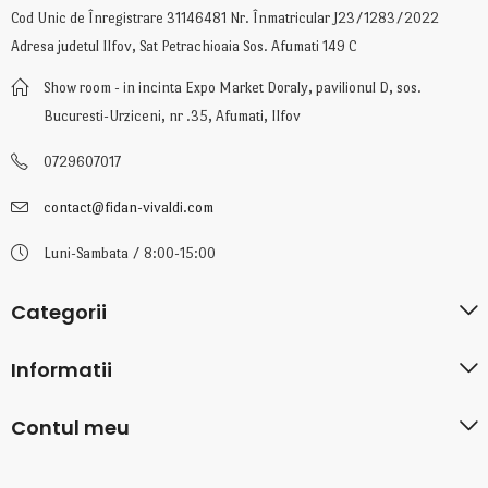
Cod Unic de Înregistrare 31146481 Nr. Înmatricular J23/1283/2022
Adresa judetul Ilfov, Sat Petrachioaia Sos. Afumati 149 C
Show room - in incinta Expo Market Doraly, pavilionul D, sos.
Bucuresti-Urziceni, nr .35, Afumati, Ilfov
0729607017
contact@fidan-vivaldi.com
Luni-Sambata / 8:00-15:00
Categorii
Informatii
Contul meu