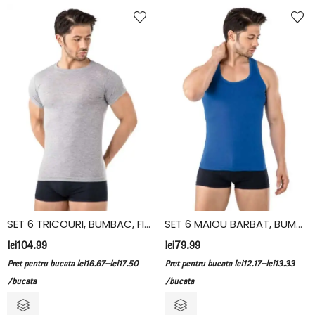
SET 6 TRICOURI, BUMBAC, FIDAN, GRI
SET 6 MAIOU BARBAT, BUMBAC, FIDAN, ALBASTRU
lei
104.99
lei
79.99
–
–
Pret pentru bucata
lei
16.67
lei
17.50
Pret pentru bucata
lei
12.17
lei
13.33
/bucata
/bucata