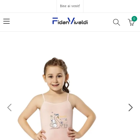
Bine ai venit!
0