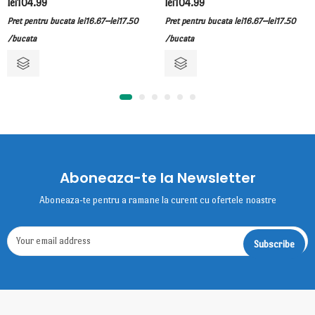
lei
104.99
lei
104.99
–
–
Pret pentru bucata
lei
16.67
lei
17.50
Pret pentru bucata
lei
16.67
lei
17.50
/bucata
/bucata
Aboneaza-te la Newsletter
Aboneaza-te pentru a ramane la curent cu ofertele noastre