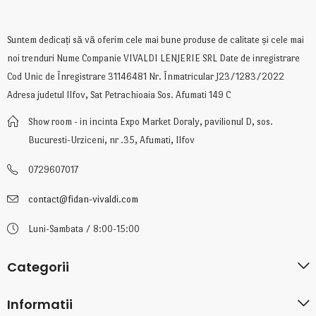
Suntem dedicați să vă oferim cele mai bune produse de calitate și cele mai
noi trenduri Nume Companie VIVALDI LENJERIE SRL Date de inregistrare
Cod Unic de Înregistrare 31146481 Nr. Înmatricular J23/1283/2022
Adresa judetul Ilfov, Sat Petrachioaia Sos. Afumati 149 C
Show room - in incinta Expo Market Doraly, pavilionul D, sos.
Bucuresti-Urziceni, nr .35, Afumati, Ilfov
0729607017
contact@fidan-vivaldi.com
Luni-Sambata / 8:00-15:00
Categorii
Informatii