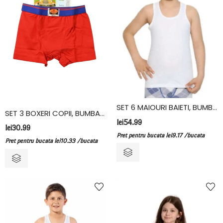
SET 6 MAIOURI BAIETI, BUMBAC, FIDAN, ALB
SET 3 BOXERI COPII, BUMBAC ELASTAN, VIVALDI, ROSU
lei
54.99
lei
30.99
Pret pentru bucata
lei
9.17
/bucata
Pret pentru bucata
lei
10.33
/bucata