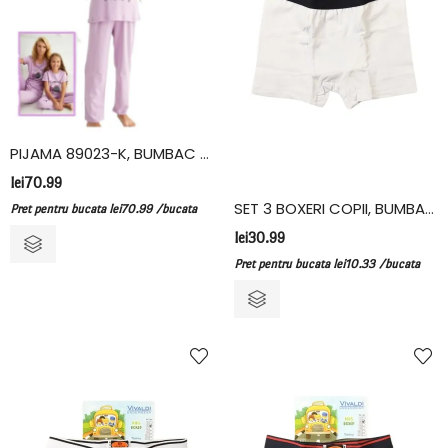
PIJAMA 89023-K, BUMBAC LYCRA, SEXEN
lei
70.99
SET 3 BOXERI COPII, BUMBAC ELASTAN, VIVALDI, ALB
Pret pentru bucata
lei
70.99
/bucata
lei
30.99
Pret pentru bucata
lei
10.33
/bucata