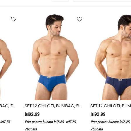
SET 12 CHILOTI, BUMBAC, FIDAN, ALB
SET 12 CHILOTI, BUMBAC, FIDAN, ALBASTRU
lei
92.99
lei
92.99
–
lei
7.75
Pret pentru bucata
lei
7.25
lei
7.75
Pret pentru bucata
lei
7.25
/bucata
/bucata