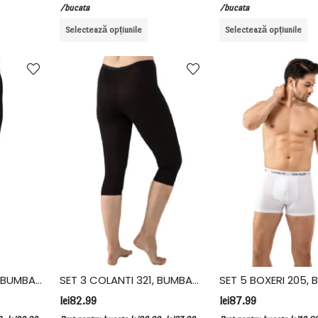
/bucata
/bucata
Selectează opțiunile
Selectează opțiunile
SET 3 COLANTI 320, BUMBAC ELASTAN, VIVALDI, NEGRU
SET 3 COLANTI 321, BUMBAC ELASTAN, VIVALDI, NEGRU
lei
82.99
lei
87.99