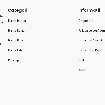
Categorii
Informatii
i
te
Haine Barbati
Despre Noi
lar
Haine Dama
Politica de confident
Haine Baieti
Termeni si Conditii
s.
Haine Fete
Transport si Retur
Prosoape
Cookies
ANPC