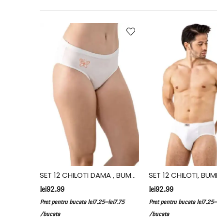
SET 12 CHILOTI DAMA , BUMBAC, FIDAN, ALB
lei
92.99
lei
92.99
–
–
Pret pentru bucata
lei
7.25
lei
7.75
Pret pentru bucata
lei
7.25
/bucata
/bucata