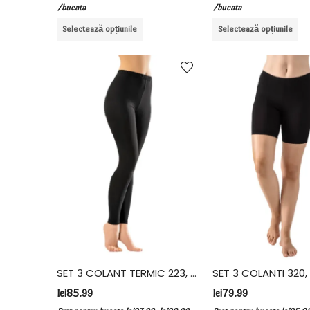
/bucata
/bucata
Selectează opțiunile
Selectează opțiunile
SET 3 COLANT TERMIC 223, BUMBAC ELASTAN, VIVALDI, NEGRU
lei
85.99
lei
79.99