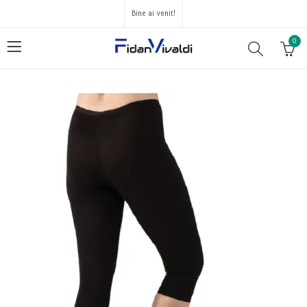
Bine ai venit!
0