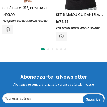
SET 3 BODY 317, BUMBAC ELASTAN, VIVALDI, ALB
SET 6 MAIOU CU DANTELA, BUMBAC, FIDAN, NEGRU
lei
90.99
Pret pentru bucata
lei
30.33
/bucata
lei
72.99
Pret pentru bucata
lei
12.17
/bucata
Aboneaza-te la Newsletter
Aboneaza-te pentru a ramane la curent cu ofertele noastre