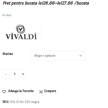
–
Pret pentru bucata
lei
26.66
lei
27.66
/bucata
in stoc
Marime
Adauga la Favorite
Compare
SKU:
COL.D.Viv.321-negru