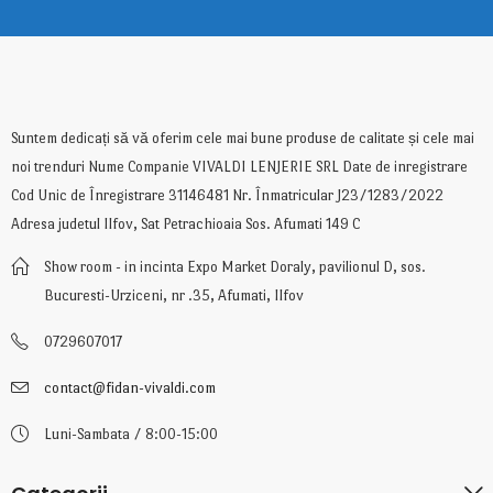
Suntem dedicați să vă oferim cele mai bune produse de calitate și cele mai
noi trenduri Nume Companie VIVALDI LENJERIE SRL Date de inregistrare
Cod Unic de Înregistrare 31146481 Nr. Înmatricular J23/1283/2022
Adresa judetul Ilfov, Sat Petrachioaia Sos. Afumati 149 C
Show room - in incinta Expo Market Doraly, pavilionul D, sos.
Bucuresti-Urziceni, nr .35, Afumati, Ilfov
0729607017
contact@fidan-vivaldi.com
Luni-Sambata / 8:00-15:00