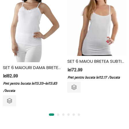
SET 6 MAIOU BRETEA SUBTIRE, BUMBAC, FIDAN, ALB
SET 6 MAIOURI DAMA BRETEA SUBTIRE, BUMBAC, FIDAN, ALB
lei
72.99
lei
82.99
Pret pentru bucata
lei
12.17
/bucata
–
Pret pentru bucata
lei
13.33
lei
13.83
/bucata