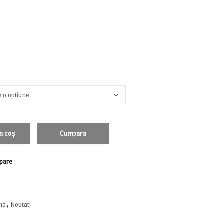
n coș
Cumpara
pare
ma
,
Noutati