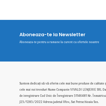
Aboneaza-te la Newsletter
Aboneaza-te pentru a ramane la curent cu ofertele noastre
Suntem dedicați să vă oferim cele mai bune produse de calitate ș
cele mai noi trenduri Nume Companie VIVALDI LENJERIE SRL Da
de inregistrare Cod Unic de Înregistrare 31146481 Nr. Înmatricu
J23/1283/2022 Adresa judetul Ilfov, Sat Petrachioaia Sos.