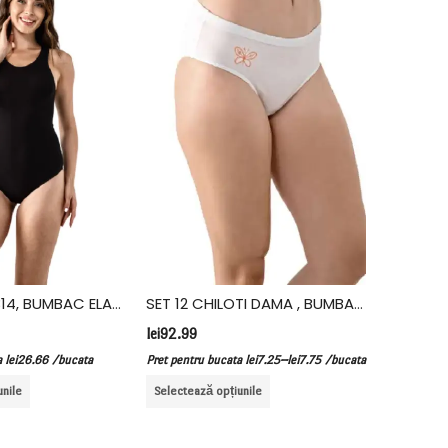
SET 3 BODY 314, BUMBAC ELASTAN, VIVALDI
SET 12 CHILOTI DAMA , BUMBAC, FIDAN, ALB
lei
92.99
lei
59.99
–
a
lei
26.66
/bucata
Pret pentru bucata
lei
7.25
lei
7.75
/bucata
Pret pentru
unile
Selectează opțiunile
Selectează