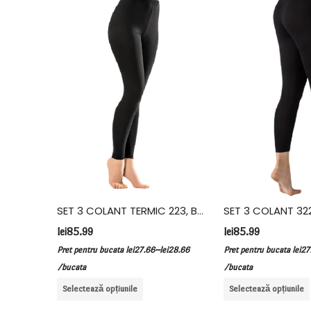
SET 3 BODY 317, BUMBAC ELASTAN, VIVALDI, ALB
SET 3 COLANT TERMIC 223, BUMBAC ELASTAN, VIVALDI, NEGRU
lei
85.99
lei
85.99
–
ucata
Pret pentru bucata
lei
27.66
lei
28.66
Pret pentru bucata
lei
27
/bucata
/bucata
Selectează opțiunile
Selectează opțiunile