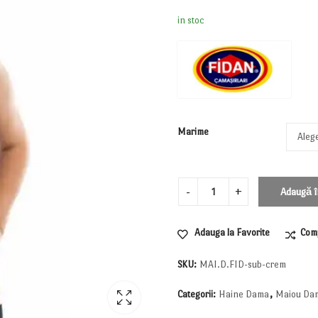
in stoc
Marime
Adaugă î
Adauga la Favorite
Com
SKU:
MAI.D.FID-sub-crem
Categorii:
Haine Dama
,
Maiou Da