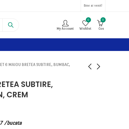
Bine ai venit!
0
0
My Account
Wishlist
Cos
SET 6 MAIOU BRETEA SUBTIRE, BUMBAC,
RETEA SUBTIRE,
N, CREM
17
/bucata