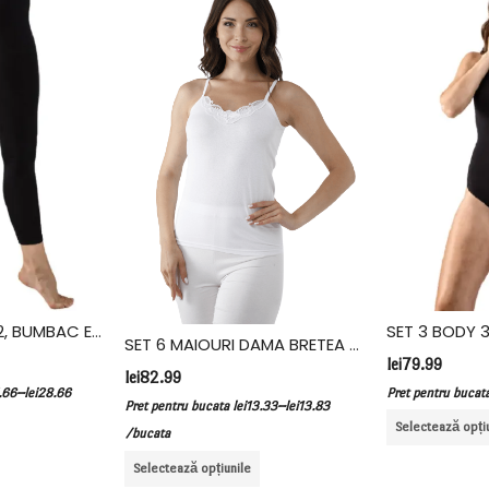
SET 3 COLANT 322, BUMBAC ELASTAN, VIVALDI, NEGRU
SET 6 MAIOURI DAMA BRETEA SUBTIRE, BUMBAC, FIDAN, ALB
lei
79.99
lei
82.99
–
.66
lei
28.66
Pret pentru bucat
–
Pret pentru bucata
lei
13.33
lei
13.83
Selectează opți
/bucata
Selectează opțiunile