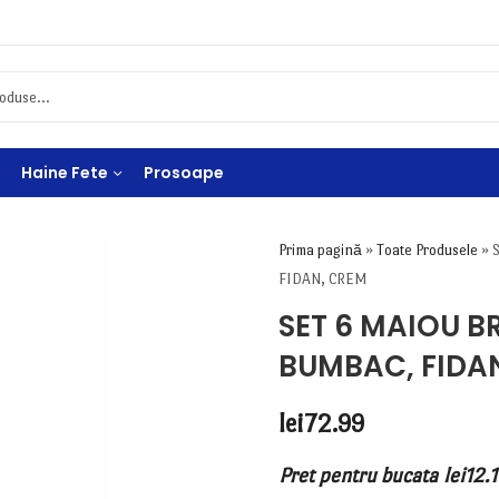
Haine Fete
Prosoape
Prima pagină
»
Toate Produsele
»
FIDAN, CREM
SET 6 MAIOU B
BUMBAC, FIDA
lei
72.99
Pret pentru bucata
lei
12.