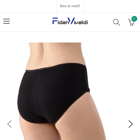
Bine ai venit!
0