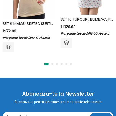
SET 10 FUROURI, BUMBAC, FIDAN
SET 6 MAIOU BRETEA SUBTIRE, BUMBAC, FIDAN, CREM
lei
129.99
lei
72.99
Pret pentru bucata
lei
13.00
/bucata
Pret pentru bucata
lei
12.17
/bucata
Aboneaza-te la Newsletter
Aboneaza-te pentru a ramane la curent cu ofertele noastre