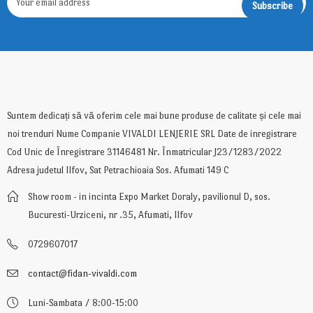
Suntem dedicați să vă oferim cele mai bune produse de calitate și cele mai
noi trenduri Nume Companie VIVALDI LENJERIE SRL Date de inregistrare
Cod Unic de Înregistrare 31146481 Nr. Înmatricular J23/1283/2022
Adresa judetul Ilfov, Sat Petrachioaia Sos. Afumati 149 C
Show room - in incinta Expo Market Doraly, pavilionul D, sos.
Bucuresti-Urziceni, nr .35, Afumati, Ilfov
0729607017
contact@fidan-vivaldi.com
Luni-Sambata / 8:00-15:00