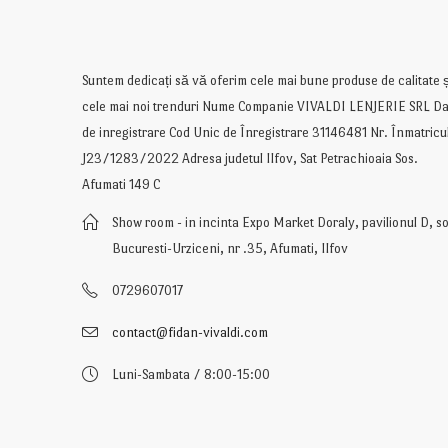
Suntem dedicați să vă oferim cele mai bune produse de calitate ș
cele mai noi trenduri Nume Companie VIVALDI LENJERIE SRL Da
de inregistrare Cod Unic de Înregistrare 31146481 Nr. Înmatricu
J23/1283/2022 Adresa judetul Ilfov, Sat Petrachioaia Sos.
Afumati 149 C
Show room - in incinta Expo Market Doraly, pavilionul D, so
Bucuresti-Urziceni, nr .35, Afumati, Ilfov
0729607017
contact@fidan-vivaldi.com
Luni-Sambata / 8:00-15:00