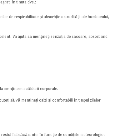
grați în ținuta dvs.:
ilor de respirabilitate și absorbție a umidității ale bumbacului,
celent. Va ajuta să mențineți senzația de răcoare, absorbând
 la menținerea căldurii corporale.
ți să vă mențineți calzi și confortabili în timpul zilelor
ți restul îmbrăcămintei în funcție de condițiile meteorologice