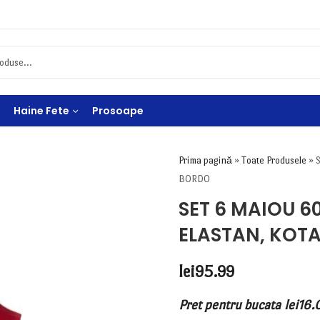
Haine Fete
Prosoape
Prima pagină
»
Toate Produsele
»
BORDO
SET 6 MAIOU 6
ELASTAN, KOT
lei
95.99
Pret pentru bucata
lei
16.