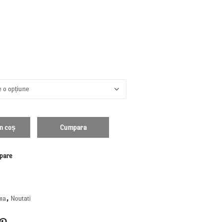
n coș
Cumpara
pare
ma
,
Noutati