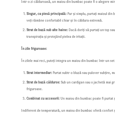
Într-o zi călduroasă, un maiou din bumbac poate fi o alegere min
Singur, ca piesă principală:
Pur și simplu, purtați maioul din 
veți rămâne confortabil chiar și în căldura extremă.
Strat de bază sub alte haine:
Dacă doriți să purtați un top sa
transpirația și protejând pielea de iritații.
În zile friguroase:
În zilele mai reci, puteți integra un maiou din bumbac într-un set
Strat intermediar:
Purtat subtr-o bluză sau pulover subțire, m
Strat de bază călduros:
Sub un cardigan sau o jachetă mai groa
friguroase.
Combinat cu accesorii:
Un maiou din bumbac poate fi purtat ș
Indiferent de temperatură, un maiou din bumbac oferă confort și ve