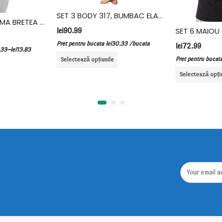
SET 3 BODY 317, BUMBAC ELASTAN, VIVALDI, NEGRU
SET 6 MAIOURI DAMA BRETEA SUBTIRE, BUMBAC, FIDAN, ALB
lei
90.99
Pret pentru bucata
lei
30.33
/bucata
lei
72.99
–
.33
lei
13.83
Pret pentru bucat
Selectează opțiunile
Selectează opți