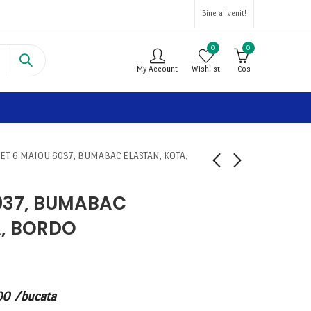
Bine ai venit!
0
0
My Account
Wishlist
Cos
SET 6 MAIOU 6037, BUMABAC ELASTAN, KOTA,
037, BUMABAC
A, BORDO
00
/bucata