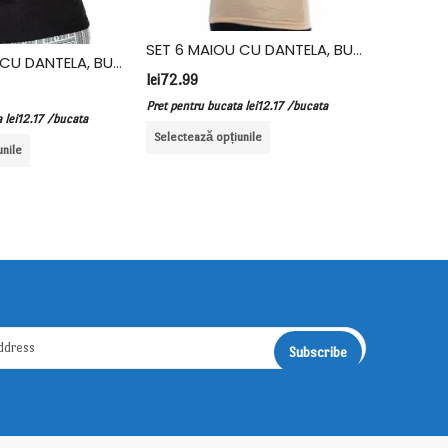
lei
72.99
Pret pentru
SET 6 MAIOU CU DANTELA, BUMBAC, FIDAN, CREM
SET 6 MAIOU CU DANTELA, BUMBAC, FIDAN, NEGRU
Selectează
lei
72.99
Pret pentru bucata
lei
12.17
/bucata
a
lei
12.17
/bucata
Selectează opțiunile
unile