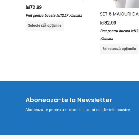
lei
72.99
SET 6 MAIOURI DAMA BRETEA LATA, BUMBAC, FIDAN, ALB
Pret pentru bucata
lei
12.17
/bucata
lei
82.99
Selectează opțiunile
i
13.83
Pret pentru bucata
lei
13
/bucata
Selectează opțiunile
Aboneaza-te la Newsletter
Aboneaza-te pentru a ramane la curent cu ofertele noastre