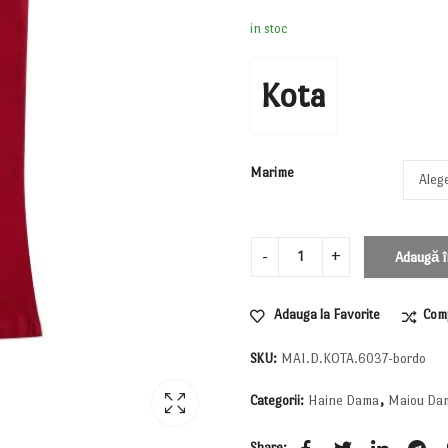
in stoc
Kota
Marime
Adaugă î
Adauga la Favorite
Com
SKU:
MAI.D.KOTA.6037-bordo
Categorii:
Haine Dama
,
Maiou Da
Share: