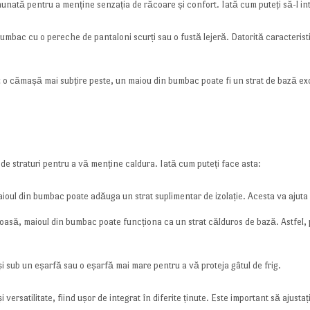
unată pentru a menține senzația de răcoare și confort. Iată cum puteți să-l inte
bumbac cu o pereche de pantaloni scurți sau o fustă lejeră. Datorită caracteristic
u o cămașă mai subțire peste, un maiou din bumbac poate fi un strat de bază ex
 de straturi pentru a vă menține caldura. Iată cum puteți face asta:
aioul din bumbac poate adăuga un strat suplimentar de izolație. Acesta va ajuta
să, maioul din bumbac poate funcționa ca un strat călduros de bază. Astfel, pute
i sub un eșarfă sau o eșarfă mai mare pentru a vă proteja gâtul de frig.
rsatilitate, fiind ușor de integrat în diferite ținute. Este important să ajusta