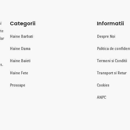
Categorii
Informatii
i
te
Haine Barbati
Despre Noi
lar
Haine Dama
Politica de confident
Haine Baieti
Termeni si Conditii
s.
Haine Fete
Transport si Retur
Prosoape
Cookies
ANPC