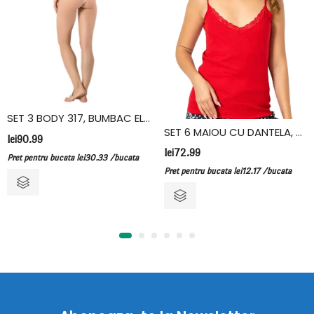
SET 3 BODY 317, BUMBAC ELASTAN, VIVALDI, CREM
SET 6 MAIOU CU DANTELA, BUMBAC, FIDAN, ROSU
lei
90.99
lei
72.99
Pret pentru bucata
lei
30.33
/bucata
Pret pentru bucata
lei
12.17
/bucata