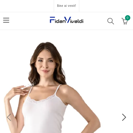
Bine ai venit!
0