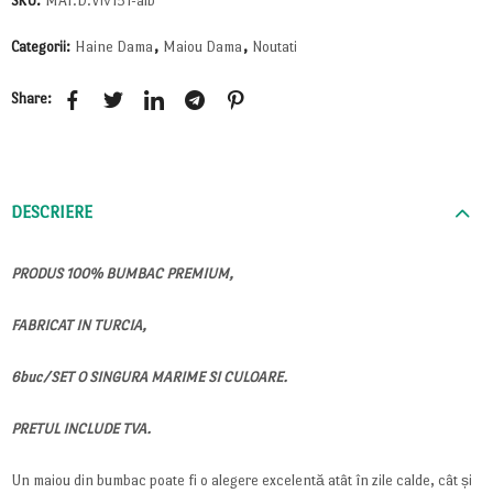
SKU:
MAI.D.Viv151-alb
Categorii:
Haine Dama
,
Maiou Dama
,
Noutati
Share:
DESCRIERE
PRODUS 100% BUMBAC PREMIUM,
FABRICAT IN TURCIA,
6buc/SET O SINGURA MARIME SI CULOARE.
PRETUL INCLUDE TVA.
Un maiou din bumbac poate fi o alegere excelentă atât în zile calde, cât și