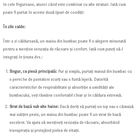
în cele friguroase, atunci când este combinat cu alte straturi. Iată cum
poate fi purtat în aceste două tipuri de condiții:
În zile calde:
Într-o zi călduroasă, un maiou din bumbac poate fi o alegere minunată
pentru a menține senzația de răcoare și confort. Iată cum puteți să-l
integrați în ținuta dvs.:
Singur, ca piesă principală:
Pur și simplu, purtați maioul din bumbac cu
o pereche de pantaloni scurți sau o fustă lejeră. Datorită
caracteristicilor de respirabilitate și absorbție a umidității ale
bumbacului, veți rămâne confortabil chiar și în căldura extremă.
Strat de bază sub alte haine:
Dacă doriți să purtați un top sau o cămașă
mai subțire peste, un maiou din bumbac poate fi un strat de bază
excelent. Va ajuta să mențineți senzația de răcoare, absorbând
transpirația și protejând pielea de iritații.