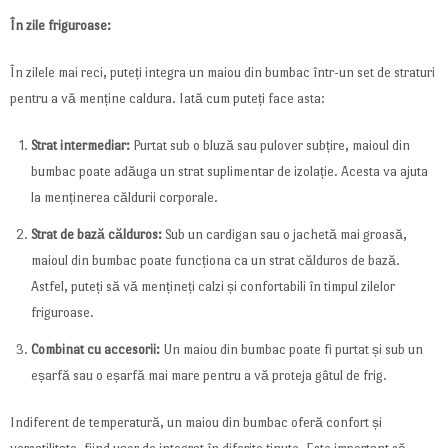
În zile friguroase:
În zilele mai reci, puteți integra un maiou din bumbac într-un set de straturi
pentru a vă menține caldura. Iată cum puteți face asta:
Strat intermediar:
Purtat sub o bluză sau pulover subțire, maioul din
bumbac poate adăuga un strat suplimentar de izolație. Acesta va ajuta
la menținerea căldurii corporale.
Strat de bază călduros:
Sub un cardigan sau o jachetă mai groasă,
maioul din bumbac poate funcționa ca un strat călduros de bază.
Astfel, puteți să vă mențineți calzi și confortabili în timpul zilelor
friguroase.
Combinat cu accesorii:
Un maiou din bumbac poate fi purtat și sub un
eșarfă sau o eșarfă mai mare pentru a vă proteja gâtul de frig.
Indiferent de temperatură, un maiou din bumbac oferă confort și