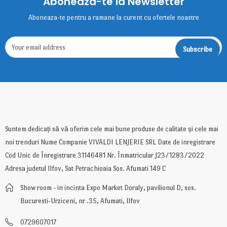
Aboneaza-te la Newsletter
Aboneaza-te pentru a ramane la curent cu ofertele noastre
Suntem dedicați să vă oferim cele mai bune produse de calitate și cele mai
noi trenduri Nume Companie VIVALDI LENJERIE SRL Date de inregistrare
Cod Unic de Înregistrare 31146481 Nr. Înmatricular J23/1283/2022
Adresa judetul Ilfov, Sat Petrachioaia Sos. Afumati 149 C
Show room - in incinta Expo Market Doraly, pavilionul D, sos.
Bucuresti-Urziceni, nr .35, Afumati, Ilfov
0729607017