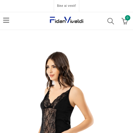
Bine ai venit!
0