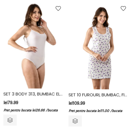
SET 3 BODY 313, BUMBAC ELASTAN, VIVALDI
SET 10 FUROURI, BUMBAC, FIDAN
lei
79.99
lei
109.99
Pret pentru bucata
lei
26.66
/bucata
Pret pentru bucata
lei
11.00
/bucata