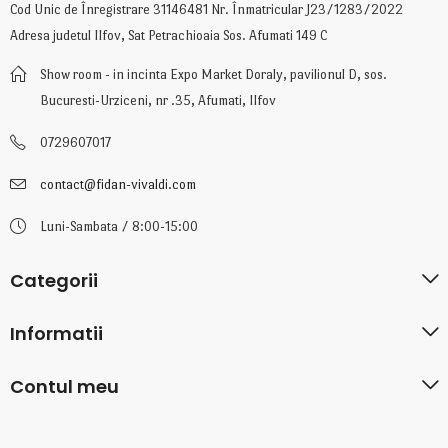
Cod Unic de Înregistrare 31146481 Nr. Înmatricular J23/1283/2022
Adresa judetul Ilfov, Sat Petrachioaia Sos. Afumati 149 C
Show room - in incinta Expo Market Doraly, pavilionul D, sos.
Bucuresti-Urziceni, nr .35, Afumati, Ilfov
0729607017
contact@fidan-vivaldi.com
Luni-Sambata / 8:00-15:00
Categorii
Informatii
Contul meu