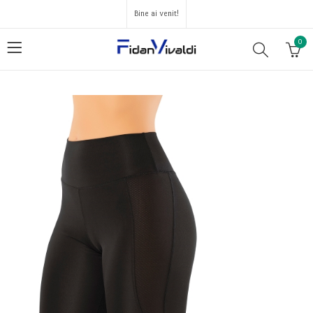
Bine ai venit!
0