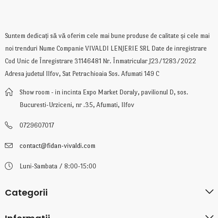
Suntem dedicați să vă oferim cele mai bune produse de calitate și cele mai
noi trenduri Nume Companie VIVALDI LENJERIE SRL Date de inregistrare
Cod Unic de Înregistrare 31146481 Nr. Înmatricular J23/1283/2022
Adresa judetul Ilfov, Sat Petrachioaia Sos. Afumati 149 C
Show room - in incinta Expo Market Doraly, pavilionul D, sos.
Bucuresti-Urziceni, nr .35, Afumati, Ilfov
0729607017
contact@fidan-vivaldi.com
Luni-Sambata / 8:00-15:00
Categorii