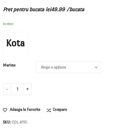
Pret pentru bucata
lei
49.99
/bucata
in stoc
Kota
Marime
Adauga la Favorite
Compare
SKU:
COL.4115