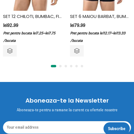
SET 12 CHILOTI, BUMBAC, FIDAN, KAKI
SET 6 MAIOU BARBAT, BUMBAC, FIDAN, ALBASTRU
lei
92.99
lei
79.99
–
–
Pret pentru bucata
lei
7.25
lei
7.75
Pret pentru bucata
lei
12.17
lei
13.33
/bucata
/bucata
Aboneaza-te la Newsletter
Aboneaza-te pentru a ramane la curent cu ofertele noastre