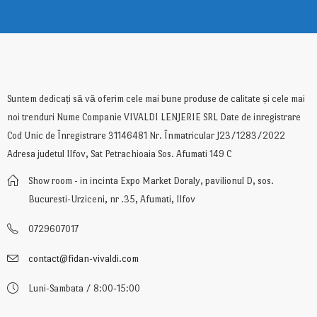
Suntem dedicați să vă oferim cele mai bune produse de calitate și cele mai
noi trenduri Nume Companie VIVALDI LENJERIE SRL Date de inregistrare
Cod Unic de Înregistrare 31146481 Nr. Înmatricular J23/1283/2022
Adresa judetul Ilfov, Sat Petrachioaia Sos. Afumati 149 C
Show room - in incinta Expo Market Doraly, pavilionul D, sos.
Bucuresti-Urziceni, nr .35, Afumati, Ilfov
0729607017
contact@fidan-vivaldi.com
Luni-Sambata / 8:00-15:00