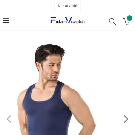
Bine ai venit!
0