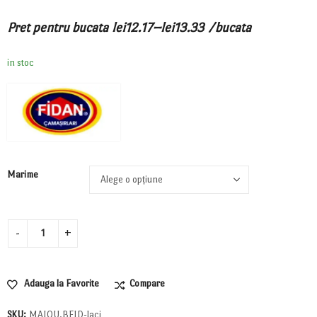
–
Pret pentru bucata
lei
12.17
lei
13.33
/bucata
in stoc
Marime
Adauga la Favorite
Compare
SKU:
MAIOU.BFID-laci