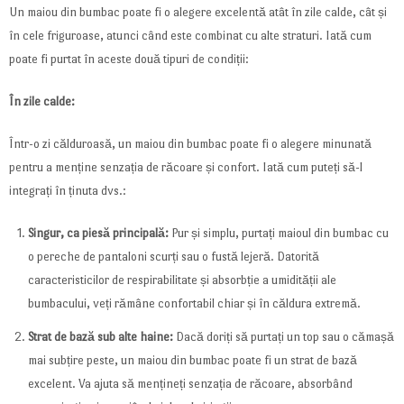
Un maiou din bumbac poate fi o alegere excelentă atât în zile calde, cât și
în cele friguroase, atunci când este combinat cu alte straturi. Iată cum
poate fi purtat în aceste două tipuri de condiții:
În zile calde:
Într-o zi călduroasă, un maiou din bumbac poate fi o alegere minunată
pentru a menține senzația de răcoare și confort. Iată cum puteți să-l
integrați în ținuta dvs.:
Singur, ca piesă principală:
Pur și simplu, purtați maioul din bumbac cu
o pereche de pantaloni scurți sau o fustă lejeră. Datorită
caracteristicilor de respirabilitate și absorbție a umidității ale
bumbacului, veți rămâne confortabil chiar și în căldura extremă.
Strat de bază sub alte haine:
Dacă doriți să purtați un top sau o cămașă
mai subțire peste, un maiou din bumbac poate fi un strat de bază
excelent. Va ajuta să mențineți senzația de răcoare, absorbând