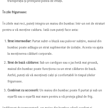
transpirația și protejând pielea de iritații.
În zile friguroase:
În zilele mai reci, puteți integra un maiou din bumbac într-un set de straturi
pentru a vă menține caldura. Iată cum puteți face asta:
Strat intermediar:
Purtat subtr-o bluză sau pulover subțire, maioul din
bumbac poate adăuga un strat suplimentar de izolație. Acesta va ajuta
la menținerea căldurii corporale.
Strat de bază călduros:
Sub un cardigan sau o jachetă mai groasă,
maioul din bumbac poate funcționa ca un strat călduros de bază.
Astfel, puteți să vă mențineți calzi și confortabili în timpul zilelor
friguroase.
Combinat cu accesorii:
Un maiou din bumbac poate fi purtat și sub un
eșarfă sau o eșarfă mai mare pentru a vă proteja gâtul de frig.
Indiferent de temperatură, un maiou din bumbac oferă confort și