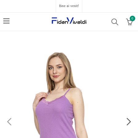
Bine ai venit!
0