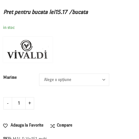
Pret pentru bucata
lei
15.17
/bucata
in stoc
Marime
Adauga la Favorite
Compare
SKU:
MAI.D.Viv151-multi