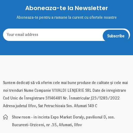
Aboneaza-te la Newsletter
Aboneaza-te pentru a ramane la curent cu ofertele noastre
Suntem dedicați să vă oferim cele mai bune produse de calitate și cele mai
noi trenduri Nume Companie VIVALDI LENJERIE SRL Date de inregistrare
Cod Unic de Înregistrare 31146481 Nr. Înmatricular J23/1283/2022
Adresa judetul Ilfov, Sat Petrachioaia Sos. Afumati 149 C
Show room - in incinta Expo Market Doraly, pavilionul D, sos.
Bucuresti-Urziceni, nr .35, Afumati, Ilfov