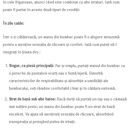
în cele friguroase, atunci când este combinat cu alte straturi. Iată cum
poate fi purtat în aceste două tipuri de condiții:
În zile calde:
Într-o zi călduroasă, un maiou din bumbac poate fi o alegere minunată
pentru a menține senzația de răcoare și confort. Iată cum puteți să-l
integrați în ținuta dvs.:
Singur, ca piesă principală:
Pur și simplu, purtați maioul din bumbac cu
o pereche de pantaloni scurți sau o fustă lejeră. Datorită
caracteristicilor de respirabilitate și absorbție a umidității ale
bumbacului, veți rămâne confortabil chiar și în căldura extremă.
Strat de bază sub alte haine:
Dacă doriți să purtați un top sau o cămașă
mai subțire peste, un maiou din bumbac poate fi un strat de bază
excelent. Va ajuta să mențineți senzația de răcoare, absorbând
transpirația și protejând pielea de iritații.