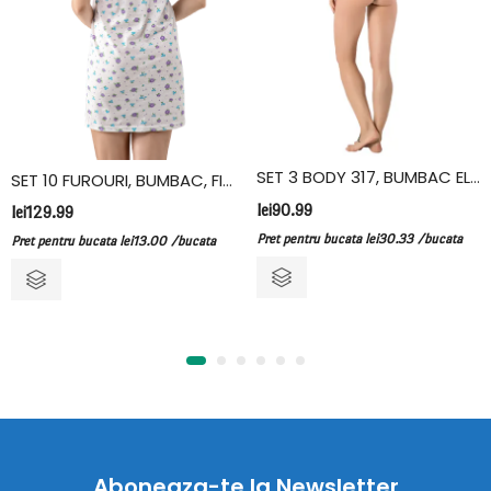
SET 3 BODY 317, BUMBAC ELASTAN, VIVALDI, NEGRU
SET 10 FUROURI, BUMBAC, FIDAN
lei
90.99
lei
129.99
Pret pentru bucata
lei
30.33
/bucata
Pret pentru bucata
lei
13.00
/bucata
Aboneaza-te la Newsletter