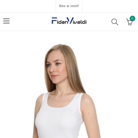
Bine ai venit!
0