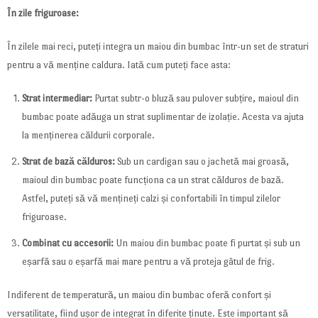
În zile friguroase:
În zilele mai reci, puteți integra un maiou din bumbac într-un set de straturi
pentru a vă menține caldura. Iată cum puteți face asta:
Strat intermediar:
Purtat subtr-o bluză sau pulover subțire, maioul din
bumbac poate adăuga un strat suplimentar de izolație. Acesta va ajuta
la menținerea căldurii corporale.
Strat de bază călduros:
Sub un cardigan sau o jachetă mai groasă,
maioul din bumbac poate funcționa ca un strat călduros de bază.
Astfel, puteți să vă mențineți calzi și confortabili în timpul zilelor
friguroase.
Combinat cu accesorii:
Un maiou din bumbac poate fi purtat și sub un
eșarfă sau o eșarfă mai mare pentru a vă proteja gâtul de frig.
Indiferent de temperatură, un maiou din bumbac oferă confort și
versatilitate, fiind ușor de integrat în diferite ținute. Este important să