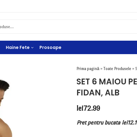
Haine Fete
Prosoape
Prima pagină
»
Toate Produsele
»
SET 6 MAIOU P
FIDAN, ALB
lei
72.99
Pret pentru bucata
lei
12.