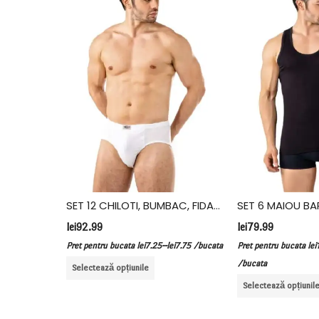
SET 12 CHILOTI, BUMBAC, FIDAN, ALB
SET 3 MAIOU 202, BUMBAC, VIVALDI, ALB
lei
92.99
lei
79.99
–
Pret pentru bucata
lei
7.25
lei
7.75
/bucata
Pret pentru bucata
lei
12
ucata
/bucata
Selectează opțiunile
Selectează opțiunile