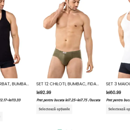
SET 6 MAIOU BARBAT, BUMBAC, FIDAN, NEGRU
SET 12 CHILOTI, BUMBAC, FIDAN, KAKI
lei
92.99
lei
60.99
–
–
.17
lei
13.33
Pret pentru bucata
lei
7.25
lei
7.75
/bucata
Pret pentru bucat
Selectează opțiunile
Selectează opți