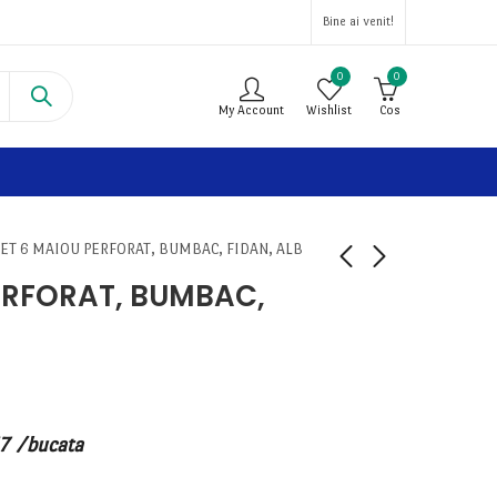
Bine ai venit!
0
0
My Account
Wishlist
Cos
SET 6 MAIOU PERFORAT, BUMBAC, FIDAN, ALB
ERFORAT, BUMBAC,
17
/bucata