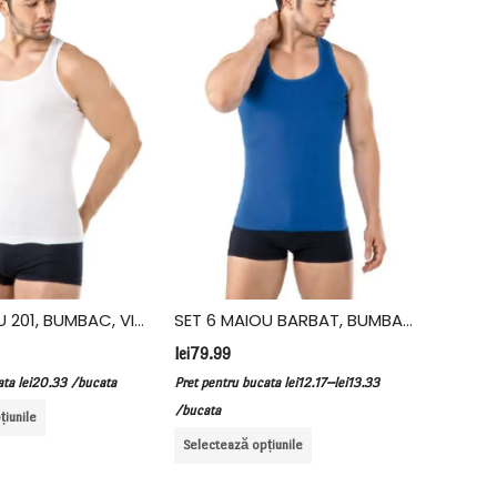
SET 3 MAIOU 201, BUMBAC, VIVALDI, ALB
SET 6 MAIOU BARBAT, BUMBAC, FIDAN, ALBASTRU
lei
79.99
lei
109.99
–
a
lei
20.33
/bucata
Pret pentru bucata
lei
12.17
lei
13.33
Pret pentru
/bucata
/bucata
unile
Selectează opțiunile
Selectează