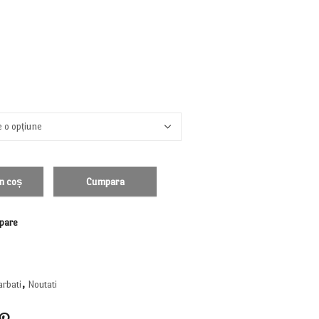
n coș
Cumpara
pare
rbati
,
Noutati