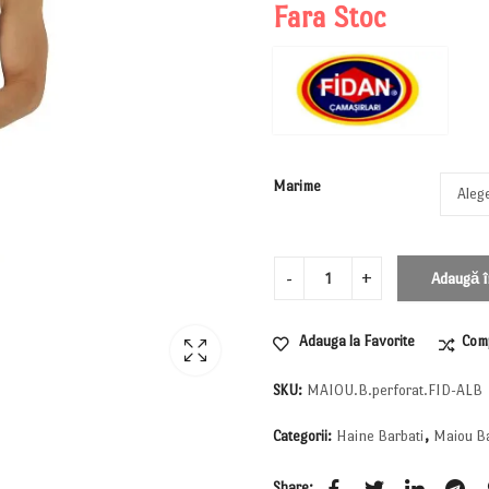
Fara Stoc
Marime
Adaugă î
Adauga la Favorite
Com
SKU:
MAIOU.B.perforat.FID-ALB
Categorii:
Haine Barbati
,
Maiou Ba
Share: