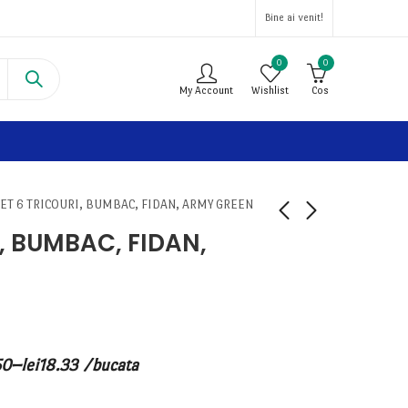
Bine ai venit!
0
0
My Account
Wishlist
Cos
SET 6 TRICOURI, BUMBAC, FIDAN, ARMY GREEN
I, BUMBAC, FIDAN,
–
50
lei
18.33
/bucata