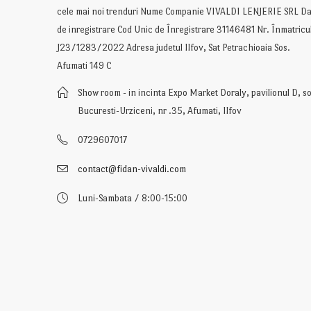
cele mai noi trenduri Nume Companie VIVALDI LENJERIE SRL Da
de inregistrare Cod Unic de Înregistrare 31146481 Nr. Înmatricu
J23/1283/2022 Adresa judetul Ilfov, Sat Petrachioaia Sos.
Afumati 149 C
Show room - in incinta Expo Market Doraly, pavilionul D, so
Bucuresti-Urziceni, nr .35, Afumati, Ilfov
0729607017
contact@fidan-vivaldi.com
Luni-Sambata / 8:00-15:00