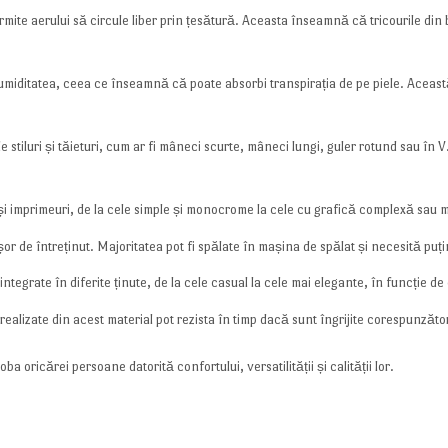
ite aerului să circule liber prin țesătură. Aceasta înseamnă că tricourile din 
iditatea, ceea ce înseamnă că poate absorbi transpirația de pe piele. Această 
 stiluri și tăieturi, cum ar fi mâneci scurte, mâneci lungi, guler rotund sau în V
 și imprimeuri, de la cele simple și monocrome la cele cu grafică complexă sau 
or de întreținut. Majoritatea pot fi spălate în mașina de spălat și necesită pu
i integrate în diferite ținute, de la cele casual la cele mai elegante, în funcți
realizate din acest material pot rezista în timp dacă sunt îngrijite corespunzăto
a oricărei persoane datorită confortului, versatilității și calității lor.