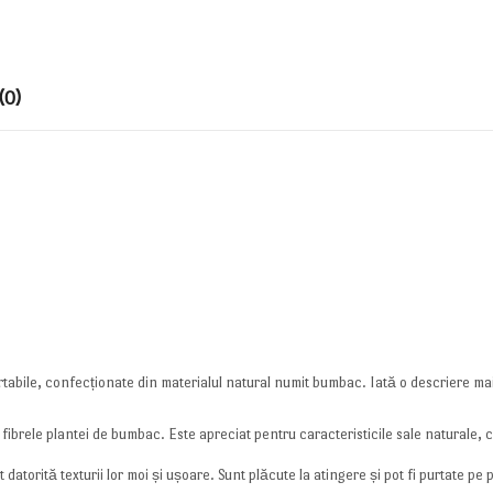
(0)
tabile, confecționate din materialul natural numit bumbac. Iată o descriere mai 
fibrele plantei de bumbac. Este apreciat pentru caracteristicile sale naturale, cu
atorită texturii lor moi și ușoare. Sunt plăcute la atingere și pot fi purtate pe pa