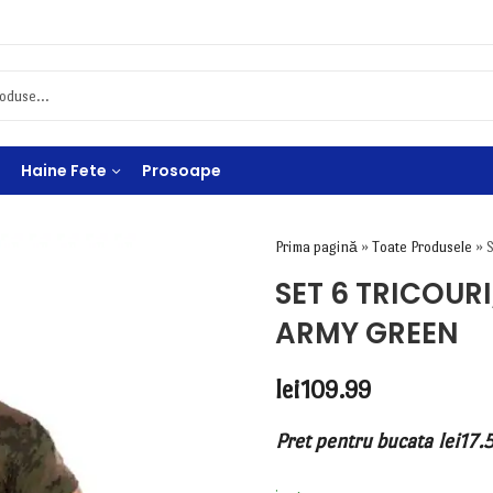
Haine Fete
Prosoape
Prima pagină
»
Toate Produsele
»
SET 6 TRICOUR
ARMY GREEN
lei
109.99
Pret pentru bucata
lei
17.