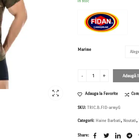
in stoc
Marime
Adaugă î
Adauga la Favorite
Com
SKU:
TRIC.B.FID-armyG
Categorii:
Haine Barbati
,
Noutati
,
Share: