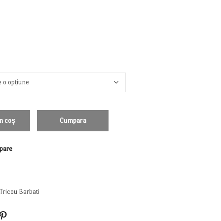
n coș
Cumpara
pare
Tricou Barbati