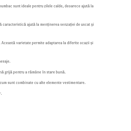
bumbac sunt ideale pentru zilele calde, deoarece ajută la
caracteristică ajută la menținerea senzației de uscat și
. Această varietate permite adaptarea la diferite ocazii și
mesaje.
țină grijă pentru a rămâne în stare bună.
e de cum sunt combinate cu alte elemente vestimentare.
r.