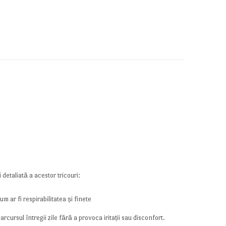
detaliată a acestor tricouri:
m ar fi respirabilitatea și finete
rcursul întregii zile fără a provoca iritații sau disconfort.