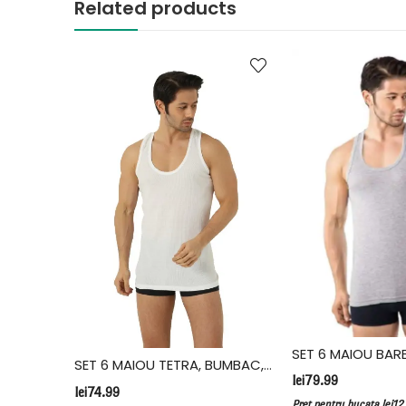
Related products
SET 12 CHILOTI, BUMBAC, FIDAN, ALBASTRU
SET 6 MAIOU TETRA, BUMBAC, FIDAN, ALB
lei
79.99
lei
74.99
7.75
/bucata
Pret pentru bucata
lei
12