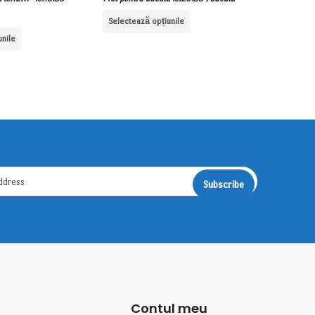
Selectează
Selectează opțiunile
unile
Contul meu