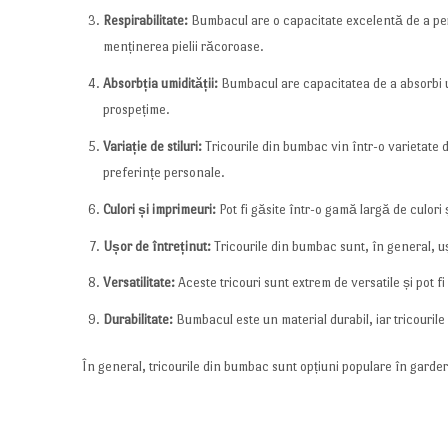
Respirabilitate:
Bumbacul are o capacitate excelentă de a perm
menținerea pielii răcoroase.
Absorbția umidității:
Bumbacul are capacitatea de a absorbi um
prospețime.
Variație de stiluri:
Tricourile din bumbac vin într-o varietate de
preferințe personale.
Culori și imprimeuri:
Pot fi găsite într-o gamă largă de culori
Ușor de întreținut:
Tricourile din bumbac sunt, în general, uș
Versatilitate:
Aceste tricouri sunt extrem de versatile și pot f
Durabilitate:
Bumbacul este un material durabil, iar tricourile 
În general, tricourile din bumbac sunt opțiuni populare în garderob