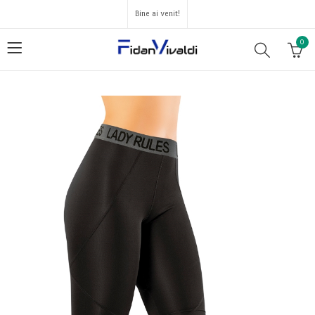
Bine ai venit!
0