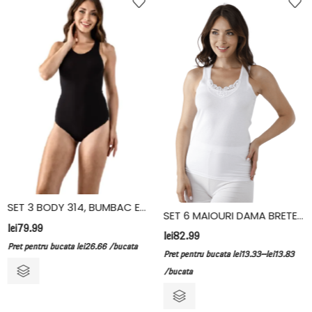
SET 3 BODY 314, BUMBAC ELASTAN, VIVALDI
SET 6 MAIOURI DAMA BRETEA LATA, BUMBAC, FIDAN, ALB
lei
79.99
lei
82.99
Pret pentru bucata
lei
26.66
/bucata
–
Pret pentru bucata
lei
13.33
lei
13.83
/bucata