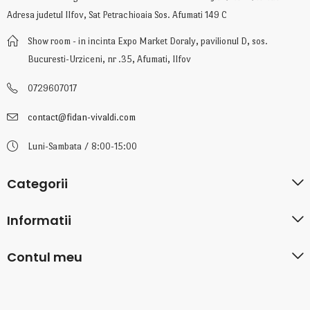
Adresa judetul Ilfov, Sat Petrachioaia Sos. Afumati 149 C
Show room - in incinta Expo Market Doraly, pavilionul D, sos.
Bucuresti-Urziceni, nr .35, Afumati, Ilfov
0729607017
contact@fidan-vivaldi.com
Luni-Sambata / 8:00-15:00
Categorii
Informatii
Contul meu