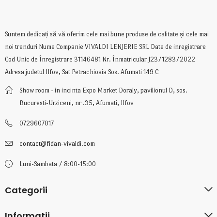
Suntem dedicați să vă oferim cele mai bune produse de calitate și cele mai
noi trenduri Nume Companie VIVALDI LENJERIE SRL Date de inregistrare
Cod Unic de Înregistrare 31146481 Nr. Înmatricular J23/1283/2022
Adresa judetul Ilfov, Sat Petrachioaia Sos. Afumati 149 C
Show room - in incinta Expo Market Doraly, pavilionul D, sos.
Bucuresti-Urziceni, nr .35, Afumati, Ilfov
0729607017
contact@fidan-vivaldi.com
Luni-Sambata / 8:00-15:00
Categorii
Informatii