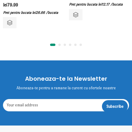
lei
79.99
Pret pentru bucata
lei
12.17
/bucata
Pret pentru bucata
lei
26.66
/bucata
Aboneaza-te la Newsletter
Aboneaza-te pentru a ramane la curent cu ofertele noastre