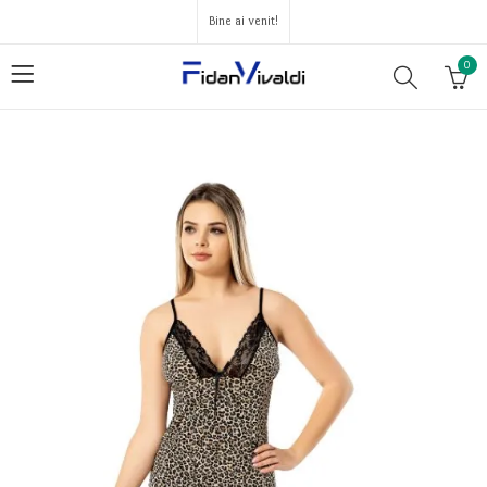
Bine ai venit!
0