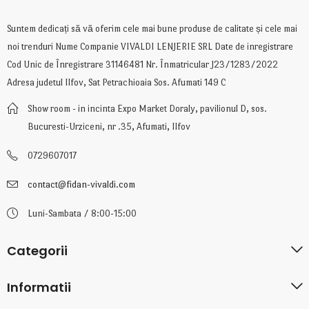
Suntem dedicați să vă oferim cele mai bune produse de calitate și cele mai
noi trenduri Nume Companie VIVALDI LENJERIE SRL Date de inregistrare
Cod Unic de Înregistrare 31146481 Nr. Înmatricular J23/1283/2022
Adresa judetul Ilfov, Sat Petrachioaia Sos. Afumati 149 C
Show room - in incinta Expo Market Doraly, pavilionul D, sos.
Bucuresti-Urziceni, nr .35, Afumati, Ilfov
0729607017
contact@fidan-vivaldi.com
Luni-Sambata / 8:00-15:00
Categorii
Informatii