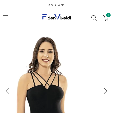
Bine ai venit!
0