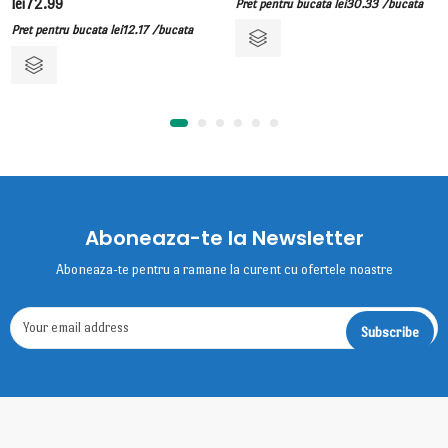
lei
72.99
Pret pentru bucata
lei
30.33
/bucata
Pret pentru bucata
lei
12.17
/bucata
Aboneaza-te la Newsletter
Aboneaza-te pentru a ramane la curent cu ofertele noastre