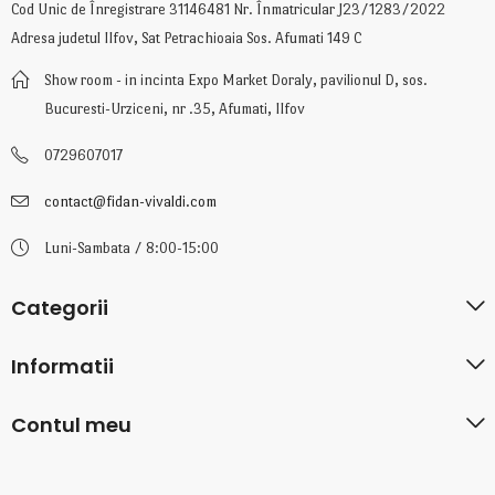
Cod Unic de Înregistrare 31146481 Nr. Înmatricular J23/1283/2022
Adresa judetul Ilfov, Sat Petrachioaia Sos. Afumati 149 C
Show room - in incinta Expo Market Doraly, pavilionul D, sos.
Bucuresti-Urziceni, nr .35, Afumati, Ilfov
0729607017
contact@fidan-vivaldi.com
Luni-Sambata / 8:00-15:00
Categorii
Informatii
Contul meu