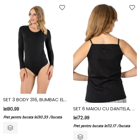
SET 3 BODY 316, BUMBAC ELASTAN, VIVALDI, NEGRU
SET 6 MAIOU CU DANTELA, BUMBAC, FIDAN, NEGRU
lei
90.99
Pret pentru bucata
lei
30.33
/bucata
lei
72.99
Pret pentru bucata
lei
12.17
/bucata