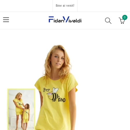
Bine ai venit!
0