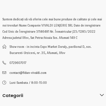
Suntem dedicați să vă oferim cele mai bune produse de calitate și cele mai
noi trenduri Nume Companie VIVALDI LENJERIE SRL Date de inregistrare
Cod Unic de Înregistrare 31146481 Nr. Înmatricular J23/1283/2022
Adresa judetul Ilfov, Sat Petrachioaia Sos. Afumati 149 C
Show room - in incinta Expo Market Doraly, pavilionul D, sos.
Bucuresti-Urziceni, nr .35, Afumati, Ilfov
0729607017
contact@fidan-vivaldi.com
Luni-Sambata / 8:00-15:00
Categorii