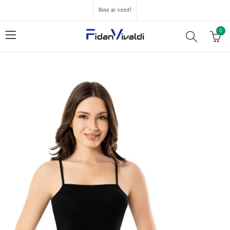
Bine ai venit!
0